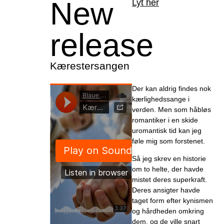
New
Lyt her
release
Kærestersangen
Der kan aldrig findes nok
kærlighedssange i
verden. Men som håbløs
romantiker i en skide
uromantisk tid kan jeg
føle mig som forstenet.
Så jeg skrev en historie
om to helte, der havde
mistet deres superkraft.
Deres ansigter havde
taget form efter kynismen
og hårdheden omkring
dem, og de ville snart