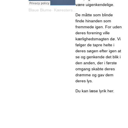
være uigenkendelige.
Blaue Blume
Kærestersangen
·
De måtte som blinde
finde hinanden som
fremmede igen. For uden
deres forening ville
kærlighedsmagten dø. Vi
følger de tapre helte i
deres søgen efter igen at
se og genkende det blik i
den anden, der i første
omgang skabte deres
drømme og gav dem
deres lys.
Du kan læse lyrik
her
.